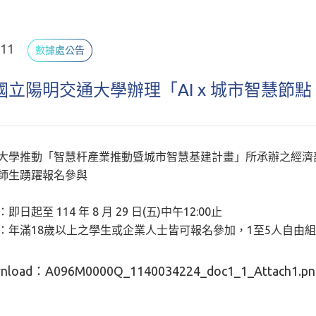
.11
數據處公告
國立陽明交通大學辦理「AI x 城市智慧節
大學推動「智慧杆產業推動暨城市智慧基建計畫」所承辦之經濟部產
師生踴躍報名參與
日起至 114 年 8 月 29 日(五)中午12:00止
：年滿18歲以上之學生或企業人士皆可報名參加，1至5人自由
nload：
A096M0000Q_1140034224_doc1_1_Attach1.pn