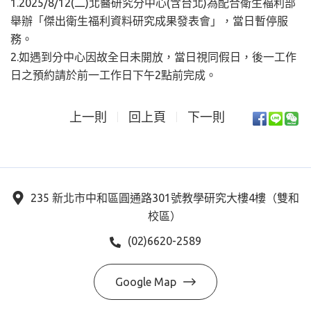
1.2025/8/12(二)北醫研究分中心(含台北)為配合衛生褔利部
舉辦「傑出衛生福利資料研究成果發表會」，當日暫停服
務。
2.如遇到分中心因故全日未開放，當日視同假日，後一工作
日之預約請於前一工作日下午2點前完成。
上一則
回上頁
下一則
235 新北市中和區圓通路301號教學研究大樓4樓（雙和
校區）
(02)6620-2589
Google Map