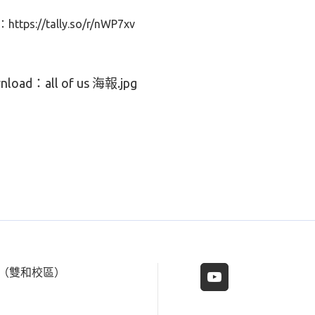
tps://tally.so/r/nWP7xv
nload：
all of us 海報.jpg
樓（雙和校區）