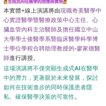
生成式AI在醫學的想像與實現
本實體+線上演講將由
現職奇美醫學中
心實證醫學暨醫療政策中心主
任、
心
臟血管內科主治醫師及擔任國立中山
大學學士後醫學系暨臨床醫學
科學博
士學位學程合聘助理教授的-廖家德醫
師
進行講授。
這場演講將不僅突顯生成式AI在醫學
中的潛力，
更著眼於未來發展，探討
如何在技術進步的同時保護患者隱
私、
確保醫學決策的可靠性
。