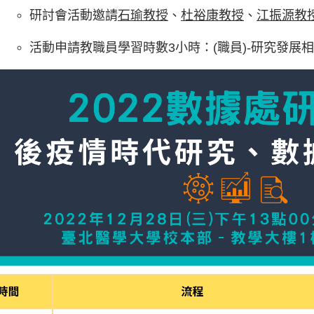
研討會活動邀請
石瑜教授
、
杜裕康教授
、
江振源教
活動申請教職員學習時數3小時：(職員)-研究發展相