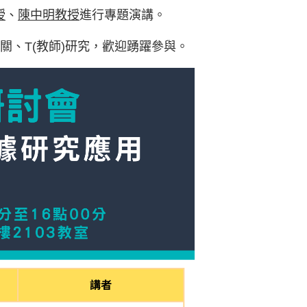
授
、
陳中明教授
進
行專題演講。
關、T(
教師)研究，歡迎踴躍參與。