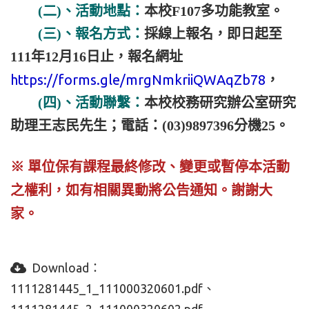
(二)、活動地點：
本校F107多功能教室。
(三)、報名方式：
採線上報名，即日起至
111年12月16日止，報名網址
https://forms.gle/mrgNmkriiQWAqZb78
，
(四)、活動聯繫：
本校校務研究辦公室研究
助理王志民先生；電話：(03)9897396分機25
。
※ 單位保有課程最終修改、變更或暫停本
活動
之權利，如有相關異動將公告通知。
謝謝大
家。
Download：
1111281445_1_111000320601.pdf