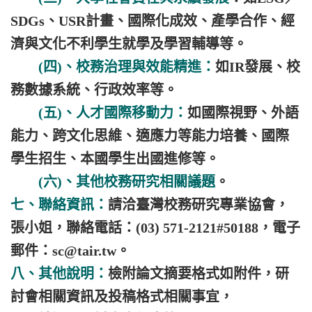
SDGs、USR計畫、國際化成效、產學合作、經
濟與文化不利學生就學及學習輔導等。
(四)、校務治理與效能精進：
如IR發展、校
務數據系統、行政效率等。
(五)、人才國際移動力：
如國際視野、外語
能力、跨文化思維、適應力等能力培養、國際
學生招生、本國學生出國進修等。
(六)、其他校務研究相關議題
。
七、聯絡資訊：
請洽臺灣校務研究專業協會，
張小姐，聯絡電話：(03) 571-2121#50188，電子
郵件：sc@tair.tw。
八、其他說明：
檢附論文摘要格式如附件，研
討會相關資訊及投稿格式相關事宜，