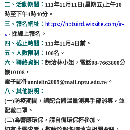
二、活動期間：
111年11月11日(星期五)上午10
時至下午4時40分。
https://nptuird.wixsite.com/ir-
三、報名網址：
s
採線上報名。
，
四、截止時間：
111年11月4日前。
五、人數限制：
100名。
六、聯絡資訊：
請洽林小姐，電話08-7663800分
機10108，
電子郵件annielin2009@mail.nptu.edu.tw。
八、其他說明：
(一)防疫期間，請配合體溫量測與手部消毒，並
配戴口罩。
(二)為響應環保，請自備環保杯參加。
如有此需求者，敬請於報名時填寫相關資訊，