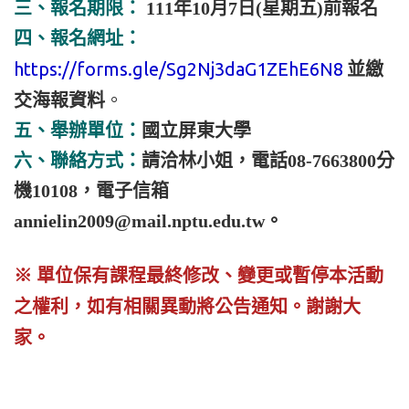
三、報名期限：
111年10月7日(星期五)前報名
四、報名網址：
https://forms.gle/Sg2Nj3daG1ZEhE6N8
並繳
。
交海報資料
五、舉辦單位：
國立屏東大學
六、
聯絡方式：
請洽林小姐，電話08-7663800分
機10108，電子信箱
annielin2009@mail.nptu.edu.tw。
※ 單位保有課程最終修改、變更或暫停本
活動
之權利，如有相關異動將公告通知。
謝謝大
家。