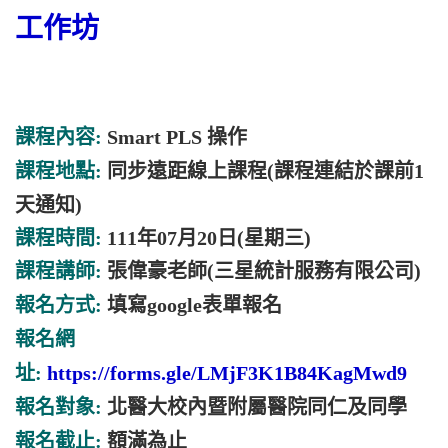
工作坊
課程內容:
Smart PLS 操作
課程地點:
同步遠距線上課程(課程連結於課前1
天通知)
課程時間:
111年07月20日(星期三)
課程講師:
張偉豪老師(三星統計服務有限公司)
報名方式:
填寫google表單報名
報名網
址:
https://forms.gle/LMjF3K1B84KagMwd9
報名對象:
北醫大校內暨附屬醫院同仁及同學
報名截止:
額滿為止