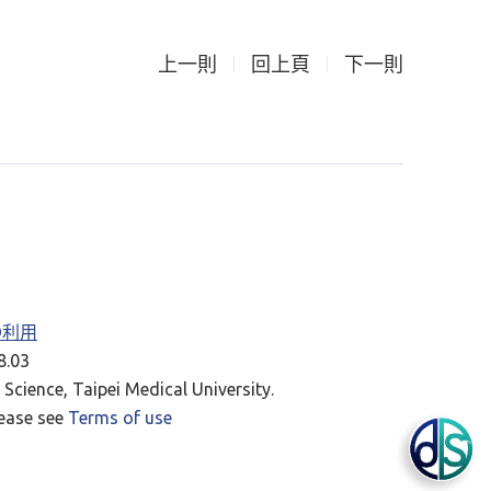
上一則
回上頁
下一則
RD利用
.03
Science, Taipei Medical University.
lease see
Terms of use