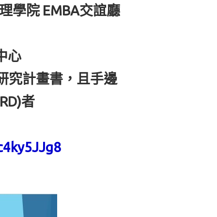
理學院 EMBA交誼廳
中心
+研究計畫書，且手邊
D)者
c4ky5JJg8