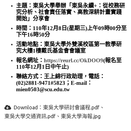
主題：東吳大學舉辦「東吳永續+：從校務研
究分析、社會責任落實、高教深耕計畫實踐
開始」分享會
時間：110年12月8日(星期三)上午09時00分至
下午16時50分
活動地點：東吳大學外雙溪校區第一教學研
究大樓1樓戴氏基金會會議室
報名網址：
https://reurl.cc/OkDOO9
(報名至
110年12月1日中午止)
聯絡方式：王上綿行政助理，電話：
(02)2881-9471#5823；E-mail：
mien0503@scu.edu.tw
Download：
東吳大學研討會議程.pdf
東吳大學交通資訊.pdf
東吳大學海報.jpg