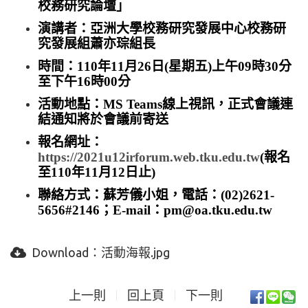
校務研究論壇」
演講者：亞洲大學校務研究發展中心校務研
究發展組蕭亦琮組長
時間：110年11月26日(星期五)上午09時30分
至下午16時00分
活動地點：MS Teams線上視訊，正式會議連
結通知將於會議前寄送
報名網址：
https://2021u12irforum.web.tku.edu.tw
(報名
至110年11月12日止)
聯絡方式：蘇芳儀小姐，電話：(02)2621-
5656#2146；E-mail：pm@oa.tku.edu.tw
Download：
活動海報.jpg
上一則
回上頁
下一則