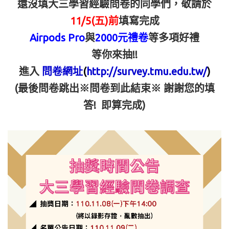
還沒填大三學習經驗問卷的同學們，敬請於
11/5(
五)前
填寫完成
Airpods Pro
與
2000
元禮卷
等多項好禮
等你來抽!!
進入
問卷網址
(
http://survey.tmu.edu.tw/
)
(
最後問卷跳出※問卷到此結束※ 謝謝您的填
答! 即算完成)