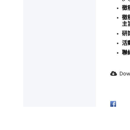
徵
徵
主
研
活
聯絡
Dow