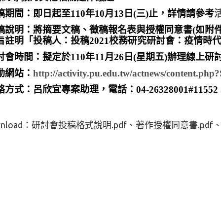
稿期間：即日起至110年10月13日(三)止，詳情請參考
稿說明：將摘要文稿、徵稿報名表與授權同意書(如附件)，電郵至s
旨註明「投稿人：投稿2021校務研究研討會：疫情時
討會時間：擬定於110年11月26日(星期五)辦理線上研
動網站：
http://activity.pu.edu.tw/actnews/content.ph
方式：呂欣宜專案助理，電話：04-26328001#11552；E-mai
nload：
研討會投稿格式說明.pdf
著作授權同意書.pdf