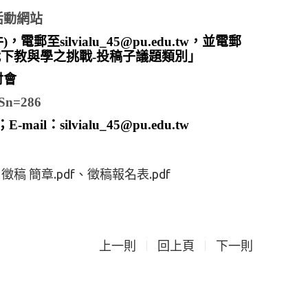
活動網站
ilvialu_45@pu.edu.tw，並電郵
代下教與學之挑戰-投稿子議題類別」
討會
p?Sn=286
l：silvialu_45@pu.edu.tw
徵稿 簡章.pdf
徵稿報名表.pdf
上一則
回上頁
下一則