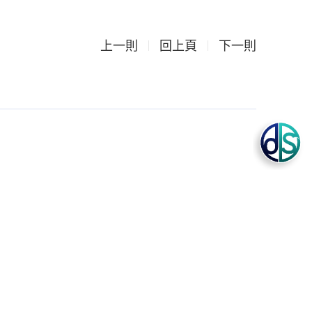
上一則
回上頁
下一則
RD利用
.03
Science, Taipei Medical University.
lease see
Terms of use