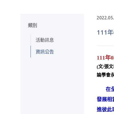
2022.05
類別
111
活動訊息
資訊公告
111
(文/張
論學會永
在全球
發展相
進彼此