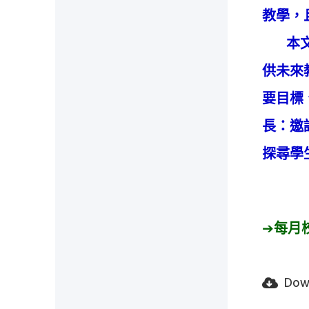
教學，
本文彙
供未來
要目標
長：邀
探尋學
➔
每月
Dow