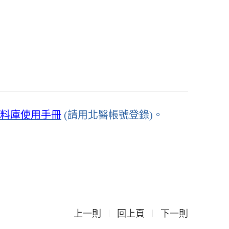
料庫使用手冊
(請用北醫帳號登錄)。
上一則
回上頁
下一則